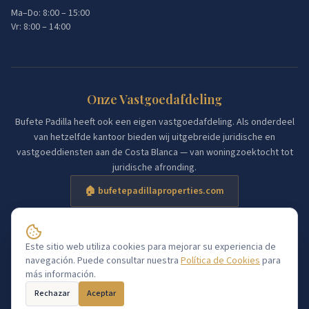
Ma–Do: 8:00 – 15:00
Vr: 8:00 – 14:00
Onze Vastgoedafdeling
Bufete Padilla heeft ook een eigen vastgoedafdeling. Als onderdeel
van hetzelfde kantoor bieden wij uitgebreide juridische en
vastgoeddiensten aan de Costa Blanca — van woningzoektocht tot
juridische afronding.
🏠 bufetepadillaproperties.com
Sar@
Este sitio web utiliza cookies para mejorar su experiencia de
Gratis consult
navegación. Puede consultar nuestra
Política de Cookies
para
Aviso Legal
Política de Cookies
más información.
©
2026
Bufete Padilla Torrevieja.
Alle rechten voorbehouden.
Rechazar
Aceptar