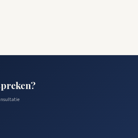
spreken?
onsultatie