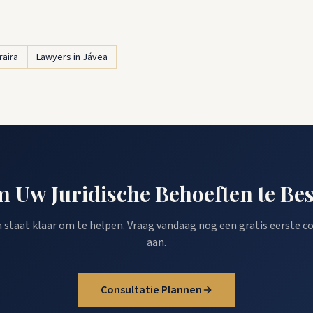
raira
Lawyers in Jávea
m Uw Juridische Behoeften te Be
staat klaar om te helpen. Vraag vandaag nog een gratis eerste c
aan.
Consultatie Plannen