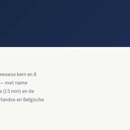
eeuwse kern en 8
er — met name
e (15 min) en de
rlandse en Belgische