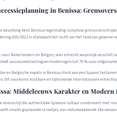
uccessieplanning in Benissa: Grensover
e bevolking kent Benissa regelmatig complexe grensoverschrijde
ening 650/2012 is standaard het recht van het land van gewone ve
nt voor Nederlanders en Belgen, wier erfrecht wezenlijk verschilt v
iedt successiebelastingverminderingen tot 75 % voor erfgenamen 
dse en Belgische expats in Benissa sterk aan een Spaans testamen
n. Dit voorkomt kostbare en tijdrovende internationale erfrechtp
issa: Middeleeuws Karakter en Modern
ke levensstijl die authentieke Spaanse cultuur combineert met m
eeft smalle geplaveide straatjes, een indrukwekkende 16e-eeuwse