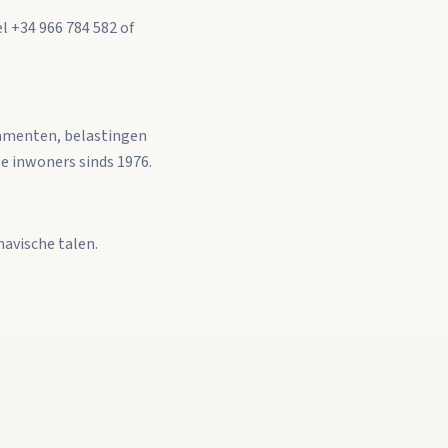
l +34 966 784 582 of
stamenten, belastingen
le inwoners sinds 1976.
navische talen.