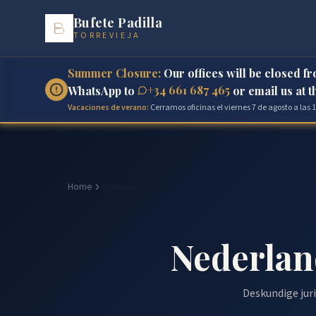
Bufete Padilla
TORREVIEJA
Summer Closure:
Our offices will be closed f
+34 661 687 465
WhatsApp to
or email us at 
Vacaciones de verano:
Cerramos oficinas el viernes 7 de agosto a las
Home
Benissa
Nederlan
Deskundige juri