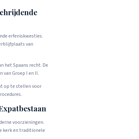
schrijdende
nde erfeniskwesties.
rblijfplaats van
an het Spaans recht. De
van Groep I en II.
t op te stellen voor
rocedures.
 Expatbestaan
oderne voorzieningen.
 kerk en traditionele