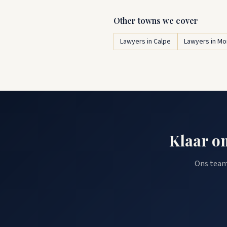
Other towns we cover
Lawyers in Calpe
Lawyers in Mo
Klaar o
Ons team 