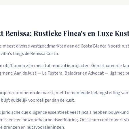
 Benissa: Rustieke Finca's en Luxe Kustv
e meest diverse vastgoedmarkten aan de Costa Blanca Noord: rusti
villa's langs de Benissa Costa.
en olijfbomen zijn meestal renovatieprojecten. Gerestaureerde 
gment. Aan de kust — La Fustera, Baladrar en Advocat — ligt he
 kopers domineren de markt, met toenemende belangstelling van 
lijft duidelijk voordeliger dan de kust.
s juridische due diligence essentieel: veel finca's hebben bouwkund
missen een bewoonbaarheidsverklaring. Ons team controleert 
le grenzen en nutsvoorzieningen.