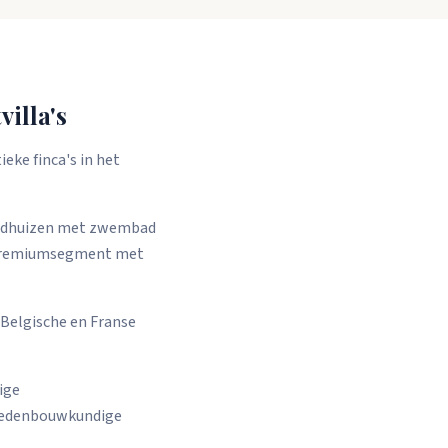
illa's
eke finca's in het
landhuizen met zwembad
t premiumsegment met
Belgische en Franse
ige
stedenbouwkundige