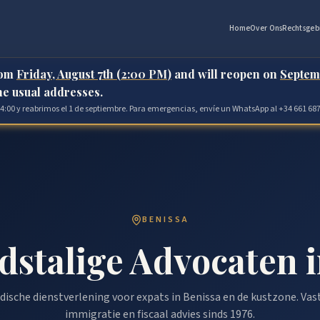
Home
Over Ons
Rechtsgeb
rom
Friday, August 7th (2:00 PM)
and will reopen on
Septem
the usual addresses.
 14:00 y reabrimos el 1 de septiembre. Para emergencias, envíe un WhatsApp al +34 661 687
BENISSA
dstalige Advocaten i
dische dienstverlening voor expats in Benissa en de kustzone. Vas
immigratie en fiscaal advies sinds 1976.