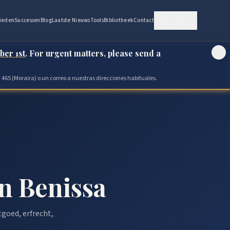
🇳🇱
NL
ieden
Successen
Blog
Laatste Nieuws
Tools
Bibliotheek
Contact
ber 1st
. For urgent matters, please send a
 465 (Moraira) o un correo a nuestras direcciones habituales.
n Benissa
tgoed, erfrecht,