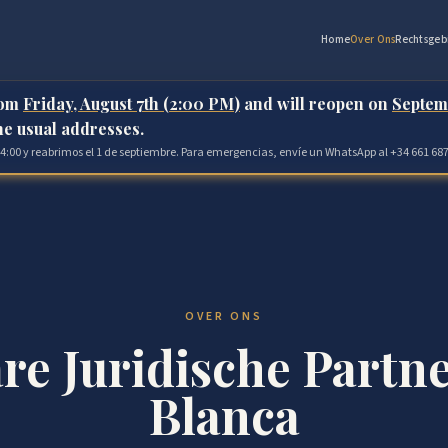
Home
Over Ons
Rechtsgeb
rom
Friday, August 7th (2:00 PM)
and will reopen on
Septem
the usual addresses.
 14:00 y reabrimos el 1 de septiembre. Para emergencias, envíe un WhatsApp al +34 661 687
OVER ONS
e Juridische Partne
Blanca