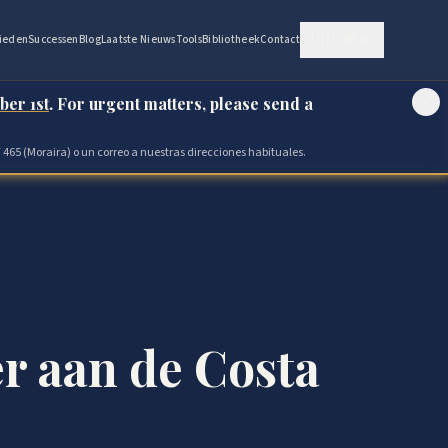
🇳🇱
NL
ieden
Successen
Blog
Laatste Nieuws
Tools
Bibliotheek
Contact
ber 1st
. For urgent matters, please send a
 465 (Moraira) o un correo a nuestras direcciones habituales.
r aan de Costa