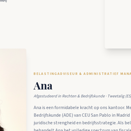
UMH)
BELASTINGADVISEUR & ADMINISTRATIEF MAN
Ana
Afgestudeerd in Rechten & Bedrijfskunde · Tweetalig (ES
Ana is een formidabele kracht op ons kantoor. M
Bedrijfskunde (ADE) van CEU San Pablo in Madrid
juridische strengheid en bedrijfsstrategie. Als 
behandelt Ana het volledige spectrum van fiscal