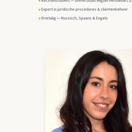
Rechtenstudent — Universidad Miguel Hernández (
✦
Expert in juridische procedures & cliëntenbeheer
✦
Drietalig — Russisch, Spaans & Engels
✦