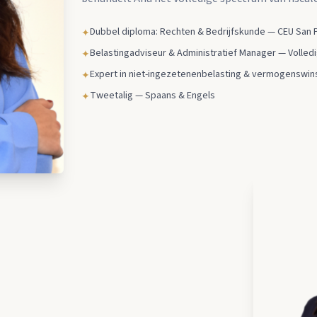
Dubbel diploma: Rechten & Bedrijfskunde — CEU San 
✦
Belastingadviseur & Administratief Manager — Volled
✦
Expert in niet-ingezetenenbelasting & vermogenswin
✦
Tweetalig — Spaans & Engels
✦