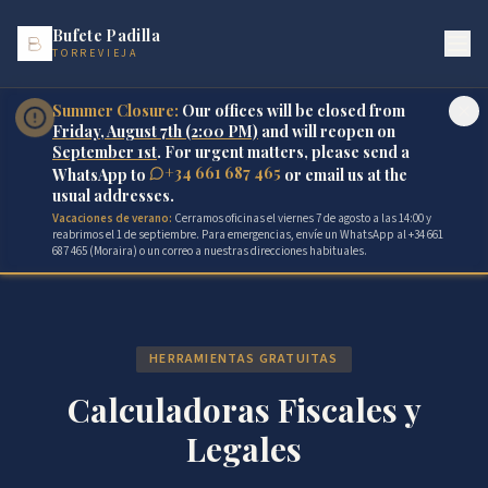
Bufete Padilla
TORREVIEJA
Summer Closure:
Our offices will be closed from
Friday, August 7th (2:00 PM)
and will reopen on
September 1st
. For urgent matters, please send a
+34 661 687 465
WhatsApp to
or email us at the
usual addresses.
Vacaciones de verano:
Cerramos oficinas el viernes 7 de agosto a las 14:00 y
reabrimos el 1 de septiembre. Para emergencias, envíe un WhatsApp al +34 661
687 465 (Moraira) o un correo a nuestras direcciones habituales.
HERRAMIENTAS GRATUITAS
Calculadoras Fiscales y
Legales