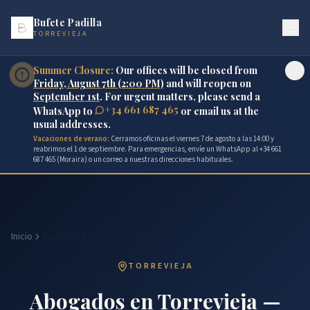
Bufete Padilla
TORREVIEJA
Summer Closure:
Our offices will be closed from
Friday, August 7th (2:00 PM)
and will reopen on
September 1st
. For urgent matters, please send a
+34 661 687 465
WhatsApp to
or email us at the
usual addresses.
Vacaciones de verano:
Cerramos oficinas el viernes 7 de agosto a las 14:00 y
reabrimos el 1 de septiembre. Para emergencias, envíe un WhatsApp al +34 661
687 465 (Moraira) o un correo a nuestras direcciones habituales.
Inicio
Torrevieja
TORREVIEJA
Abogados en Torrevieja —