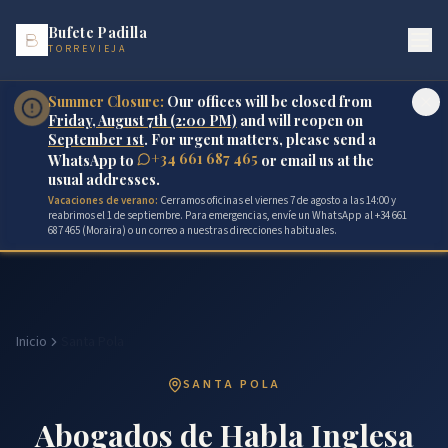
Bufete Padilla
TORREVIEJA
Summer Closure:
Our offices will be closed from
Friday, August 7th (2:00 PM)
and will reopen on
September 1st
. For urgent matters, please send a
+34 661 687 465
WhatsApp to
or email us at the
usual addresses.
Vacaciones de verano:
Cerramos oficinas el viernes 7 de agosto a las 14:00 y
reabrimos el 1 de septiembre. Para emergencias, envíe un WhatsApp al +34 661
687 465 (Moraira) o un correo a nuestras direcciones habituales.
Inicio
Santa Pola
SANTA POLA
Abogados de Habla Inglesa