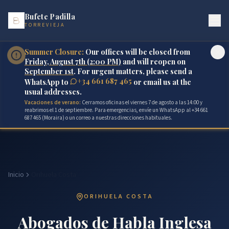
Bufete Padilla
TORREVIEJA
Summer Closure:
Our offices will be closed from
Friday, August 7th (2:00 PM)
and will reopen on
September 1st
. For urgent matters, please send a
+34 661 687 465
WhatsApp to
or email us at the
usual addresses.
Vacaciones de verano:
Cerramos oficinas el viernes 7 de agosto a las 14:00 y
reabrimos el 1 de septiembre. Para emergencias, envíe un WhatsApp al +34 661
687 465 (Moraira) o un correo a nuestras direcciones habituales.
Inicio
Orihuela Costa
ORIHUELA COSTA
Abogados de Habla Inglesa