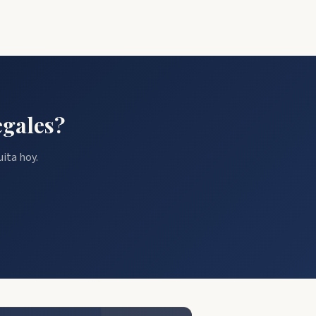
egales?
ita hoy.