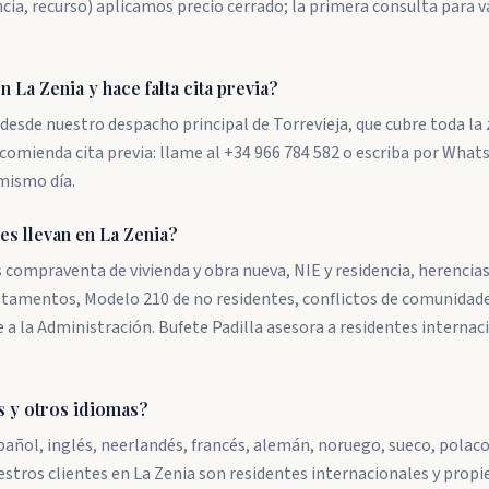
ia, recurso) aplicamos precio cerrado; la primera consulta para va
 La Zenia y hace falta cita previa?
esde nuestro despacho principal de Torrevieja, que cubre toda la 
ecomienda cita previa: llame al +34 966 784 582 o escriba por What
mismo día.
es llevan en La Zenia?
 compraventa de vivienda y obra nueva, NIE y residencia, herencias
stamentos, Modelo 210 de no residentes, conflictos de comunidade
 a la Administración. Bufete Padilla asesora a residentes internac
s y otros idiomas?
pañol, inglés, neerlandés, francés, alemán, noruego, sueco, polaco
estros clientes en La Zenia son residentes internacionales y propi