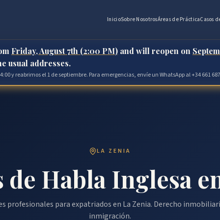
Inicio
Sobre Nosotros
Áreas de Práctica
Casos d
rom
Friday, August 7th (2:00 PM)
and will reopen on
Septem
the usual addresses.
 14:00 y reabrimos el 1 de septiembre. Para emergencias, envíe un WhatsApp al +34 661 687
LA ZENIA
 de Habla Inglesa en
les profesionales para expatriados en La Zenia. Derecho inmobiliari
inmigración.