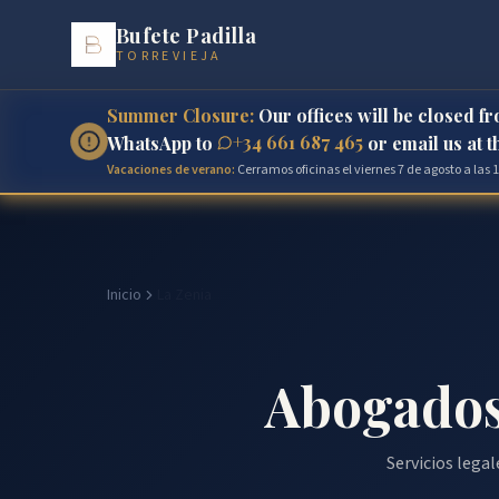
Bufete Padilla
TORREVIEJA
Summer Closure:
Our offices will be closed f
+34 661 687 465
WhatsApp to
or email us at 
Vacaciones de verano:
Cerramos oficinas el viernes 7 de agosto a las
Inicio
La Zenia
Abogados
Servicios lega