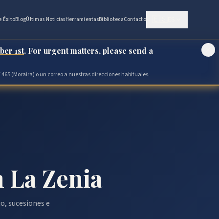
🇪🇸
ES
e Éxito
Blog
Últimas Noticias
Herramientas
Biblioteca
Contacto
ber 1st
. For urgent matters, please send a
 465 (Moraira) o un correo a nuestras direcciones habituales.
 La Zenia
o, sucesiones e