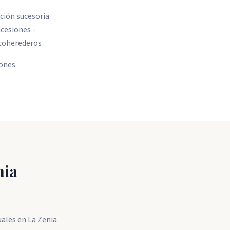
ción sucesoria
ucesiones -
 coherederos
ones.
nia
uales en La Zenia