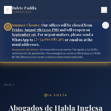
Bufete Padilla
TORREVIEJA
Summer Closure:
Our offices will be closed from
Friday, August 7th (2:00 PM)
and will reopen on
September 1st
. For urgent matters, please send a
+34 661 687 465
WhatsApp to
or email us at the
usual addresses.
Vacaciones de verano:
Cerramos oficinas el viernes 7 de agosto a las 14:00 y
reabrimos el 1 de septiembre. Para emergencias, envíe un WhatsApp al +34 661
687 465 (Moraira) o un correo a nuestras direcciones habituales.
Inicio
La Siesta
LA SIESTA
Abogados de Habla Inglesa