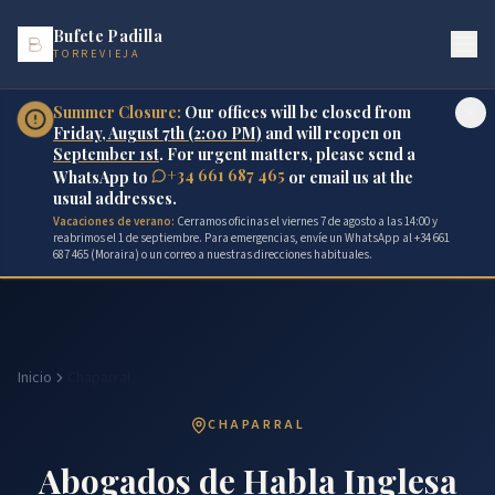
Bufete Padilla
TORREVIEJA
Summer Closure:
Our offices will be closed from
Friday, August 7th (2:00 PM)
and will reopen on
September 1st
. For urgent matters, please send a
+34 661 687 465
WhatsApp to
or email us at the
usual addresses.
Vacaciones de verano:
Cerramos oficinas el viernes 7 de agosto a las 14:00 y
reabrimos el 1 de septiembre. Para emergencias, envíe un WhatsApp al +34 661
687 465 (Moraira) o un correo a nuestras direcciones habituales.
Inicio
Chaparral
CHAPARRAL
Abogados de Habla Inglesa