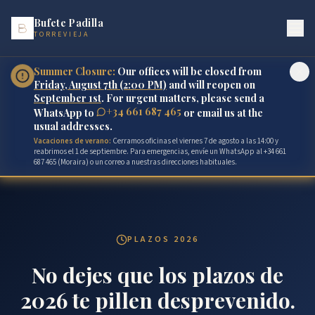
Bufete Padilla
TORREVIEJA
Summer Closure:
Our offices will be closed from
Friday, August 7th (2:00 PM)
and will reopen on
September 1st
. For urgent matters, please send a
+34 661 687 465
WhatsApp to
or email us at the
usual addresses.
Vacaciones de verano:
Cerramos oficinas el viernes 7 de agosto a las 14:00 y
reabrimos el 1 de septiembre. Para emergencias, envíe un WhatsApp al +34 661
687 465 (Moraira) o un correo a nuestras direcciones habituales.
PLAZOS 2026
No dejes que los plazos de
2026 te pillen desprevenido.